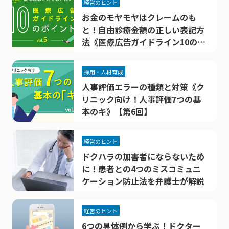
経営のヒント
お金のモヤモヤはクレームのも
と！自由診療金額の正しい表記方
法《医療広告ガイドライン10のポ
イント》【第5回】
採用・人材育成
人事評価エラーの種類と対策《ク
リニック向け！人事評価7つの基
本のキ》【第6回】
経営のヒント
ドクハラの加害者にならないため
に！患者との4つのミスコミュニ
ケーション防止法を弁護士が解説
経営のヒント
6つの具体例から学ぶ！ドクター