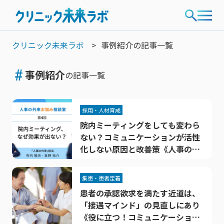
クリニック未来ラボ
事例紹介の記事一覧
#
事例紹介
の記事一覧
採用・人材育成
院内ミーティングをしても変わら
ない？コミュニケーションが活性
化しない原因と改善策《人事の外
来お悩み相談室》【第4回】
集患・患者定着
患者の承認欲求を満たす近道は、
「接遇マインド」の見直しにあり
《役に立つ！コミュニケーション