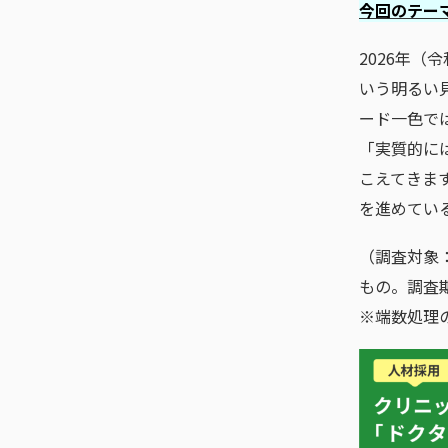
今回のテー
2026年（
いう明るい
ード一色で
「実質的に
こえてきま
を進めてい
（調査対象：
もの。調査期
※端数処理