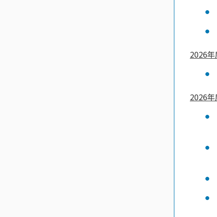
202
202