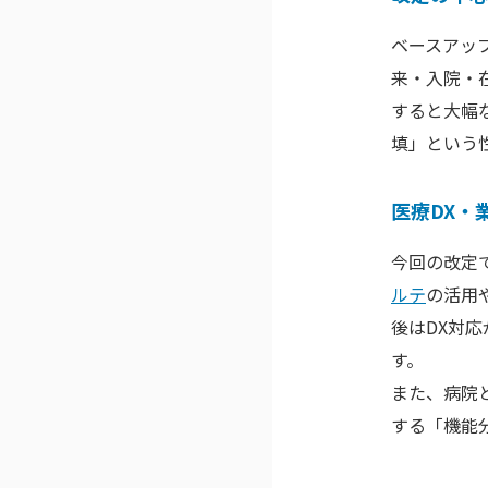
ベースアッ
来・入院・
すると大幅
填」という
医療DX・
今回の改定
ルテ
の活用
後はDX対
す。
また、病院
する「機能