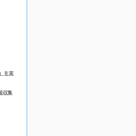
認」を実
報収集