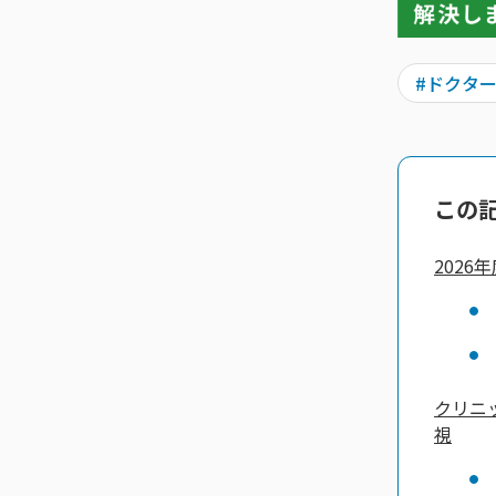
#ドクタ
この
202
クリニ
視