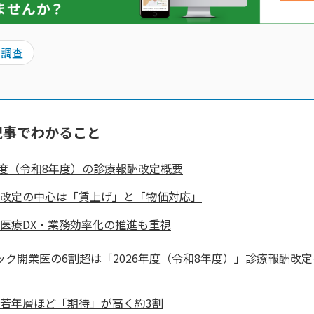
ー調査
記事でわかること
6年度（令和8年度）の診療報酬改定概要
改定の中心は「賃上げ」と「物価対応」
医療DX・業務効率化の推進も重視
ック開業医の6割超は「2026年度（令和8年度）」診療報酬改
若年層ほど「期待」が高く約3割