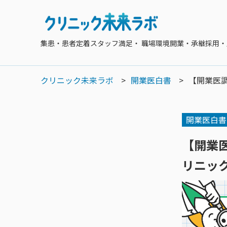
集患・患者定着
スタッフ満足・ 職場環境
開業・承継
採用・
クリニック未来ラボ
開業医白書
【開業医
開業医白書
【開業
リニッ