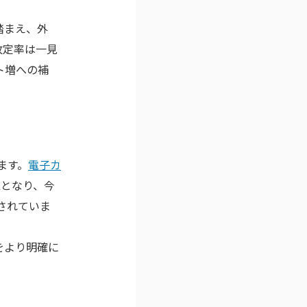
踏まえ、外
改定率は一見
ト増への補
ます。
電子カ
象となり、今
されていま
をより明確に