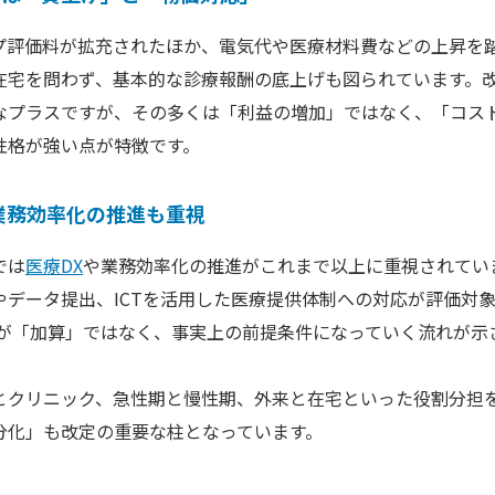
プ評価料が拡充されたほか、電気代や医療材料費などの上昇を
在宅を問わず、基本的な診療報酬の底上げも図られています。
なプラスですが、その多くは「利益の増加」ではなく、「コス
性格が強い点が特徴です。
業務効率化の推進も重視
では
医療DX
や業務効率化の推進がこれまで以上に重視されてい
やデータ提出、ICTを活用した医療提供体制への対応が評価対
応が「加算」ではなく、事実上の前提条件になっていく流れが示
とクリニック、急性期と慢性期、外来と在宅といった役割分担
分化」も改定の重要な柱となっています。