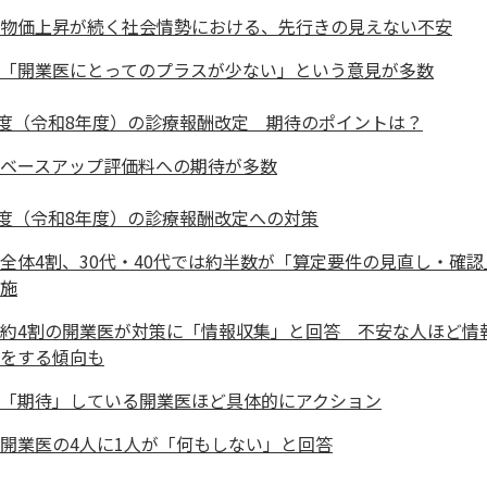
物価上昇が続く社会情勢における、先行きの見えない不安
「開業医にとってのプラスが少ない」という意見が多数
6年度（令和8年度）の診療報酬改定 期待のポイントは？
ベースアップ評価料への期待が多数
6年度（令和8年度）の診療報酬改定への対策
全体4割、30代・40代では約半数が「算定要件の見直し・確
施
約4割の開業医が対策に「情報収集」と回答 不安な人ほど情
をする傾向も
「期待」している開業医ほど具体的にアクション
開業医の4人に1人が「何もしない」と回答