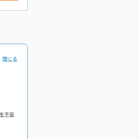
閉じる
定を不安