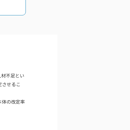
人材不足とい
定させるこ
本体の改定率