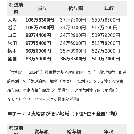
都道府
賞与
給与額
年収
県
大阪
106万8300円
37万7500円
559万8300円
岩手
105万7900円
33万9400円
513万700円
山口
98万4400円
34万2900円
509万9200円
秋田
97万5400円
34万6900円
513万8200円
栃木
96万6000円
35万8900円
527万2800円
全国
83万5000円
36万3500円
519万7000円
「令和6年（2024年）賃金構造基本統計調査」の「一般労働者 都道
府県別」の「都道府県、職種（特掲）、性別きまって支給する現金
給与額、所定内給与額及び年間賞与その他特別給与額（産業計）」
をもとにクリニック未来ラボ編集部が集計
■ボーナス支給額が低い地域（下位5位＋全国平均）
都道府
賞与額
給与額
年収