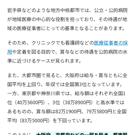
岩手県などのような地方中核都市では、公立・公的病院
が地域医療の中心的な役割を担っており、その待遇が地
域の医療従事者にとっての基準となることがあります。
そのため、クリニックでも看護師などの
医療従事者の採
用
や定着を図る目的で、賞与などの待遇を公的病院の水
準に近づけるケースが見られます。
また、大都市圏で見ると、大阪府は給与・賞与ともに全
国平均を上回り、年収では全国第3位となっています。
一方、東京都や神奈川県では、給与額はそれぞれ全国1
位（40万5600円）、3位（38万8900円）と高水準では
あるものの、賞与額は82万1900円、79万5800円と全国
平均（83万5000円）を下回っています。
このように、
大阪府、京都府などの一部を除き、都市部