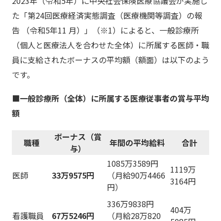
2023年（令和5年）に中央社会保険医療協議会が実施し
た「第24回医療経済実態調査（医療機関等調査）の報
告 （令和5年11 月）」（※1）によると、一般診療所
（個人と医療法人を合わせた全体）に所属する医師・職
員に支給されたボーナスの平均額（額面）は以下のよう
です。
■一般診療所（全体）に所属する医療従事者の賞与平均
額
ボーナス（賞
職種
年間の平均給料
合計
与）
1085万3589円
1119万
医師
33万9575円
（月給90万4466
3164円
円）
336万9838円
404万
看護職員
67万5246円
（月給28万820