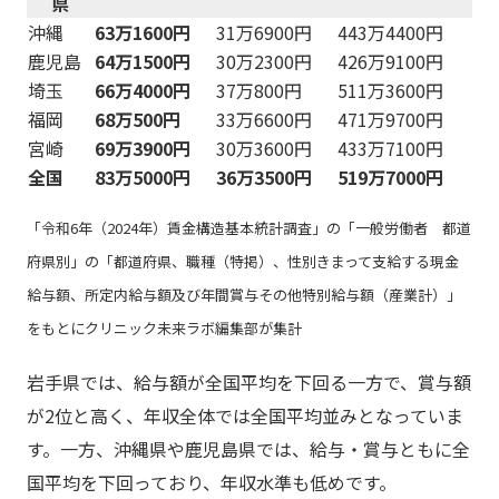
県
沖縄
63万1600円
31万6900円
443万4400円
鹿児島
64万1500円
30万2300円
426万9100円
埼玉
66万4000円
37万800円
511万3600円
福岡
68万500円
33万6600円
471万9700円
宮崎
69万3900円
30万3600円
433万7100円
全国
83万5000円
36万3500円
519万7000円
「令和6年（2024年）賃金構造基本統計調査」の「一般労働者 都道
府県別」の「都道府県、職種（特掲）、性別きまって支給する現金
給与額、所定内給与額及び年間賞与その他特別給与額（産業計）」
をもとにクリニック未来ラボ編集部が集計
岩手県では、給与額が全国平均を下回る一方で、賞与額
が2位と高く、年収全体では全国平均並みとなっていま
す。一方、沖縄県や鹿児島県では、給与・賞与ともに全
国平均を下回っており、年収水準も低めです。