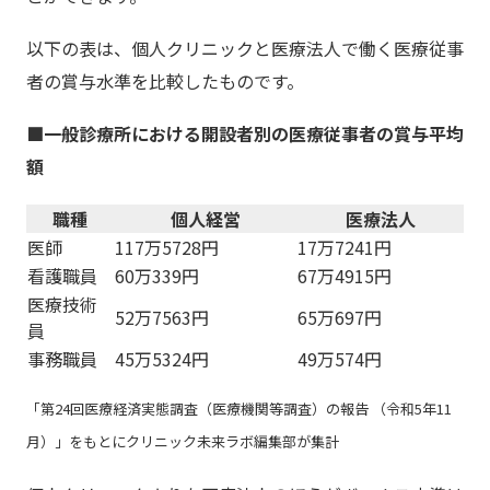
以下の表は、個人クリニックと医療法人で働く医療従事
者の賞与水準を比較したものです。
■一般診療所における開設者別の医療従事者の賞与平均
額
職種
個人経営
医療法人
医師
117万5728円
17万7241円
看護職員
60万339円
67万4915円
医療技術
52万7563円
65万697円
員
事務職員
45万5324円
49万574円
「第24回医療経済実態調査（医療機関等調査）の報告 （令和5年11
月）」をもとにクリニック未来ラボ編集部が集計