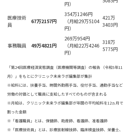
5085円
円）
354万1246円
医療技術
421万
67万2157円
（月給29万5104
員
3403円
円）
269万954円
318万
事務職員
49万4821円
（月給22万4246
5775円
円）
「第24回医療経済実態調査（医療機関等調査）の報告 （令和5年11
月）」をもとにクリニック未来ラボ編集部が集計
※給料には、扶養手当、時間外勤務手当、役付手当、通勤手当など
労働の対価として職員に支給したすべてのものが含まれる
※月給は、クリニック未来ラボ編集部が年間の平均給料を12ヵ月で
割った金額
※「看護職員」とは、保健師、助産師、看護師、准看護師
※「医療技術員」とは、診療放射線技師、臨床検査技師、栄養士、