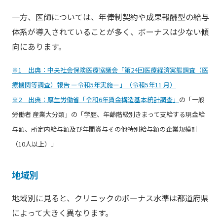
一方、医師については、年俸制契約や成果報酬型の給与
体系が導入されていることが多く、ボーナスは少ない傾
向にあります。
※1 出典：中央社会保険医療協議会「第24回医療経済実態調査（医
療機関等調査）報告 ー令和5年実施ー」（令和5年11 月）
※2 出典：厚生労働省「令和6年賃金構造基本統計調査」
の「一般
労働者 産業大分類」の「学歴、年齢階級別きまって支給する現金給
与額、所定内給与額及び年間賞与その他特別給与額の企業規模計
（10人以上）」
地域別
地域別に見ると、クリニックのボーナス水準は都道府県
によって大きく異なります。